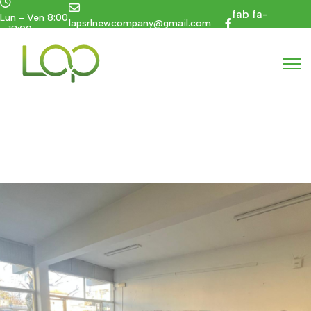
fab fa-
Lun - Ven 8:00
lapsrlnewcompany@gmail.com
- 18:00
facebook-f