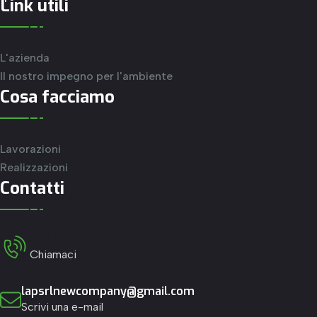
Link utili
L'azienda
Il nostro impegno per l'ambiente
Cosa facciamo
Lavorazioni
Realizzazioni
Contatti
+39 0575-582111
Chiamaci
lapsrlnewcompany@gmail.com
Scrivi una e-mail