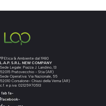
💚Etica & Ambiente dal 1980
L.A.P. S.R.L. NEW COMPANY
Sede Legale: Piazza J. Landino, 13
52015 Pratovecchio - Stia (AR)
Sede Operativa: Via Nazionale, 55
52010 Corsalone- Chiusi della Verna (AR)
c.f. e p.iva: 02125970513
fab fa-
facebook-
f